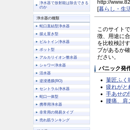
http://www.82
浄水器で放射能は除去できる
のか
[
暮らし・生
浄水器の種類
蛇口直結型浄水器
このサイト
据え置き型
徴、用途に
ビルトイン浄水器
を比較検討
プがあるか
ポット型
ださい。
アルカリイオン整水器
シャワー浄水器
パニック発
活水器
菓匠ふく
逆浸透膜(RO)
疲れがと
セントラル浄水器
手あせの
蛇口一体型
腰痛、肩
携帯用浄水器
非常用の簡易タイプ
売れ筋ランキング