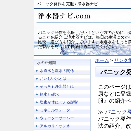
パニック発作を克服 / 浄水器ナビ
パニック発作を克服したい！という方のために、
ることを紹介 ...浄水器ナビは、毎日の生活に欠
比較、選び方を紹介しています。水道水をもっと
た製品を見つけて快適に過ごしてください。
ホーム
>
リンク
水の豆知識
水道水と塩素の関係
パニック
おいしい水とは
このページは
そもそも浄水器とは
康などに登
軟水と硬水
服』の紹介
塩素が体に与える影響
ミネラルウォーター
≫
パニック
ウォーターサーバー
パニック発
法の紹介、
アルカリイオン水