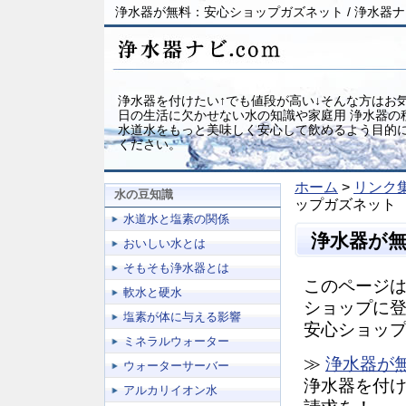
浄水器が無料：安心ショップガズネット / 浄水器
浄水器を付けたい↑でも値段が高い↓そんな方はお気
日の生活に欠かせない水の知識や家庭用 浄水器の
水道水をもっと美味しく安心して飲めるよう目的
ください。
ホーム
>
リンク
水の豆知識
ップガズネット
水道水と塩素の関係
浄水器が
おいしい水とは
そもそも浄水器とは
このページは
軟水と硬水
ショップに
塩素が体に与える影響
安心ショッ
ミネラルウォーター
≫
浄水器が
ウォーターサーバー
浄水器を付け
アルカリイオン水