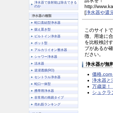
請求を！
浄水器で放射能は除去できる
http://www.ka
のか
[
浄水器や還
浄水器の種類
蛇口直結型浄水器
据え置き型
このサイト
徴、用途に
ビルトイン浄水器
を比較検討
ポット型
プがあるか
アルカリイオン整水器
ださい。
シャワー浄水器
活水器
浄水器が無
逆浸透膜(RO)
価格.co
セントラル浄水器
浄水器と
蛇口一体型
万歳楽！
携帯用浄水器
シュクラ
非常用の簡易タイプ
売れ筋ランキング