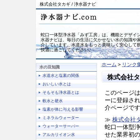
株式会社タカギ / 浄水器ナビ
蛇口一体型浄水器「みず工房」は、機能とデザイン
水器ナビは、毎日の生活に欠かせない水の知識や家
介しています。水道水をもっと美味しく安心して
快適に過ごしてください。
ホーム
>
リンク
水の豆知識
水道水と塩素の関係
株式会社
おいしい水とは
このページは
そもそも浄水器とは
ーに登録さ
軟水と硬水
介ページで
塩素が体に与える影響
ミネラルウォーター
≫
株式会社
ウォーターサーバー
蛇口一体型
せた業界初
アルカリイオン水