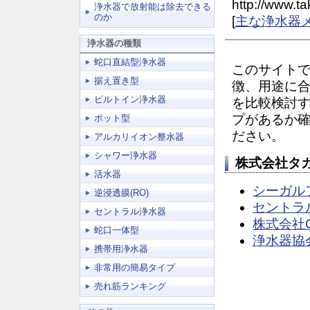
http://www.ta
浄水器で放射能は除去できる
のか
[
主な浄水器
浄水器の種類
蛇口直結型浄水器
このサイト
据え置き型
徴、用途に
ビルトイン浄水器
を比較検討
プがあるか
ポット型
ださい。
アルカリイオン整水器
シャワー浄水器
株式会社タ
活水器
シーガル
逆浸透膜(RO)
セントラ
セントラル浄水器
株式会社
蛇口一体型
浄水器協
携帯用浄水器
非常用の簡易タイプ
売れ筋ランキング